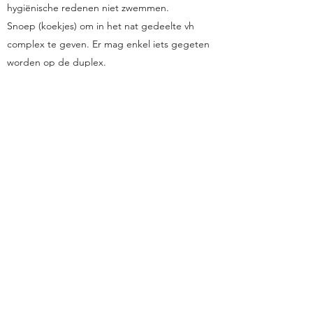
hygiënische redenen niet zwemmen.
Snoep (koekjes) om in het nat gedeelte vh
complex te geven. Er mag enkel iets gegeten
worden op de duplex.
Eventuele drankjes dienen in het cafetaria
aangekocht te worden.
TOT HOEVEEL PERSONEN KAN
HET COMPLEX AFGEHUURD
WORDEN?
Maximum 25 in de wellness.