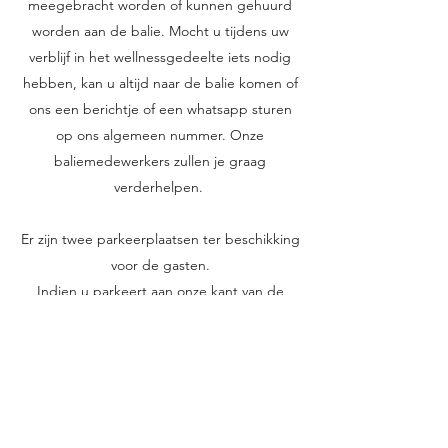
meegebracht worden of kunnen gehuurd
worden aan de balie. Mocht u tijdens uw
verblijf in het wellnessgedeelte iets nodig
hebben, kan u altijd naar de balie komen of
ons een berichtje of een whatsapp sturen
op ons algemeen nummer. Onze
baliemedewerkers zullen je graag
verderhelpen.
Er zijn twee parkeerplaatsen ter beschikking
voor de gasten.
Indien u parkeert aan onze kant van de
straat dient u een parkeerschijf te plaatsen.
Aan de overkant moet u parkeergeld
betalen.
De reservatie is pas definitief na afspraak en
betaling van 100€ voorschot. Helaas kunnen